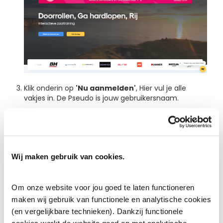
Klik onderin op
'Nu aanmelden'
, Hier vul je alle
vakjes in. De Pseudo is jouw gebruikersnaam.
Na het invullen, klik je op de gele knop
'Zie'
.
Bij de volgende stap vul je je persoonsgegevens in.
Klik op
"Nu aanmelden"
, vervolgens kun je jouw
profiel configureren naar je voorkeuren.
Wij maken gebruik van cookies.
Als je klaar bent met invullen, klik je op de gele knop
“Hier gaan we”.
Je komt dan weer terug op de
homepagina, als je rechtsboven kijkt zie je jouw
account staan.
Om onze website voor jou goed te laten functioneren
Klik rechtsboven op je profielnaam en ga naar
“Mijn
maken wij gebruik van functionele en analytische cookies
abonnementen”.
(en vergelijkbare technieken). Dankzij functionele
Kies een van de abonnementen: maandelijks,